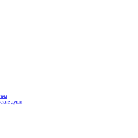
шем
еские души