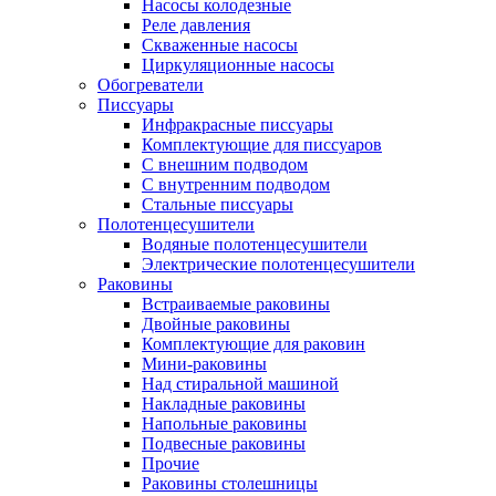
Насосы колодезные
Реле давления
Скваженные насосы
Циркуляционные насосы
Обогреватели
Писсуары
Инфракрасные писсуары
Комплектующие для писсуаров
С внешним подводом
С внутренним подводом
Стальные писсуары
Полотенцесушители
Водяные полотенцесушители
Электрические полотенцесушители
Раковины
Встраиваемые раковины
Двойные раковины
Комплектующие для раковин
Мини-раковины
Над стиральной машиной
Накладные раковины
Напольные раковины
Подвесные раковины
Прочие
Раковины столешницы