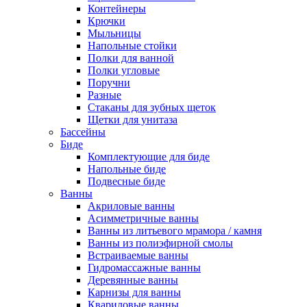
Контейнеры
Крючки
Мыльницы
Напольные стойки
Полки для ванной
Полки угловые
Поручни
Разные
Стаканы для зубных щеток
Щетки для унитаза
Бассейны
Биде
Комплектующие для биде
Напольные биде
Подвесные биде
Ванны
Акриловые ванны
Асимметричные ванны
Ванны из литьевого мрамора / камня
Ванны из полиэфирной смолы
Встраиваемые ванны
Гидромассажные ванны
Деревянные ванны
Карнизы для ванны
Квариловые ванны