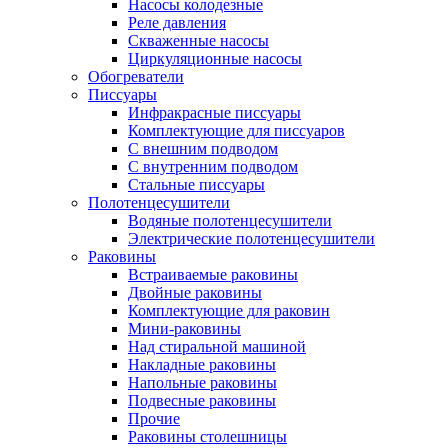
Насосы колодезные
Реле давления
Скваженные насосы
Циркуляционные насосы
Обогреватели
Писсуары
Инфракрасные писсуары
Комплектующие для писсуаров
С внешним подводом
С внутренним подводом
Стальные писсуары
Полотенцесушители
Водяные полотенцесушители
Электрические полотенцесушители
Раковины
Встраиваемые раковины
Двойные раковины
Комплектующие для раковин
Мини-раковины
Над стиральной машиной
Накладные раковины
Напольные раковины
Подвесные раковины
Прочие
Раковины столешницы