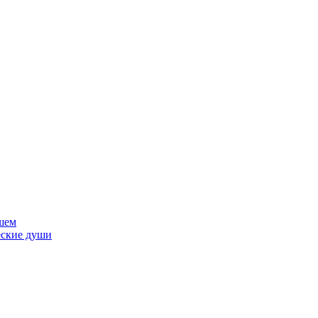
шем
еские души