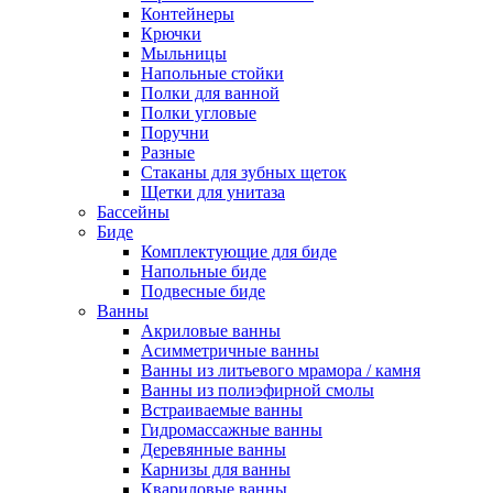
Контейнеры
Крючки
Мыльницы
Напольные стойки
Полки для ванной
Полки угловые
Поручни
Разные
Стаканы для зубных щеток
Щетки для унитаза
Бассейны
Биде
Комплектующие для биде
Напольные биде
Подвесные биде
Ванны
Акриловые ванны
Асимметричные ванны
Ванны из литьевого мрамора / камня
Ванны из полиэфирной смолы
Встраиваемые ванны
Гидромассажные ванны
Деревянные ванны
Карнизы для ванны
Квариловые ванны